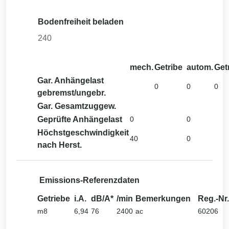
Bodenfreiheit beladen
240
mech.
Getribe
autom.
Get
Gar. Anhängelast
0
0
0
gebremst/ungebr.
Gar. Gesamtzuggew.
Geprüfte Anhängelast
0
0
Höchstgeschwindigkeit
40
0
nach Herst.
Emissions-Referenzdaten
Getriebe
i.A.
dB/A*
/min
Bemerkungen
Reg.-Nr.
m8
6,94
76
2400
ac
60206