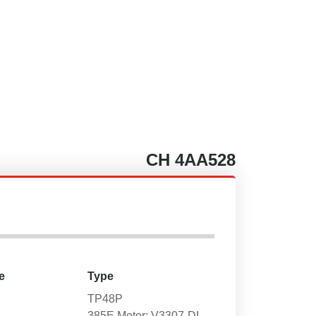
CH
4AA528
e
Type
TP48P
385E Motor: V3307-DI-