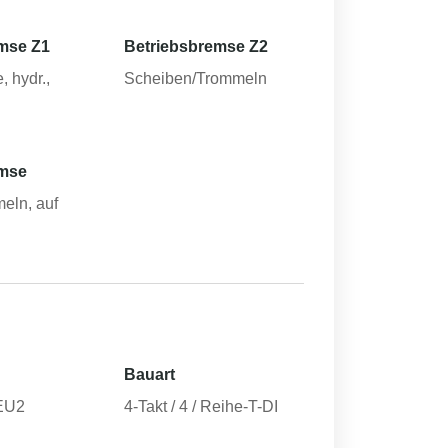
mse Z1
Betriebsbremse Z2
, hydr.,
Scheiben/Trommeln
emse
eln, auf
Bauart
EU2
4-Takt / 4 / Reihe-T-DI