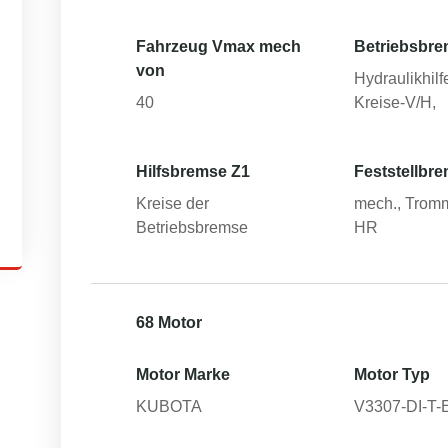
Fahrzeug Vmax mech
Betriebsbre
von
Hydraulikhilfe
40
Kreise-V/H,
Hilfsbremse Z1
Feststellbr
Kreise der
mech., Tromm
Betriebsbremse
HR
68 Motor
Motor Marke
Motor Typ
KUBOTA
V3307-DI-T-