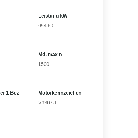
Leistung kW
054.60
Md. max n
1500
er 1 Bez
Motorkennzeichen
V3307-T