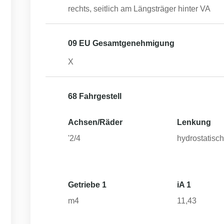
rechts, seitlich am Längsträger hinter VA
09 EU Gesamtgenehmigung
X
68 Fahrgestell
Achsen/Räder
Lenkung
'2/4
hydrostatisc
Getriebe 1
iA 1
m4
11,43