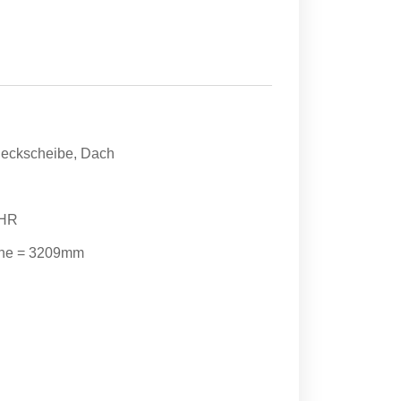
Heckscheibe, Dach
 HR
äche = 3209mm