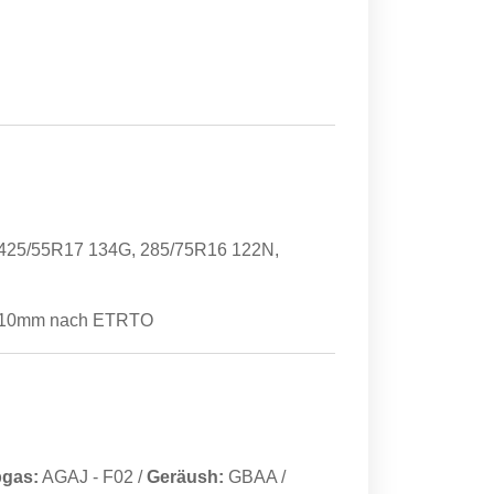
, 425/55R17 134G, 285/75R16 122N,
-2710mm nach ETRTO
gas:
AGAJ
-
F02
/
Geräush:
GBAA
/