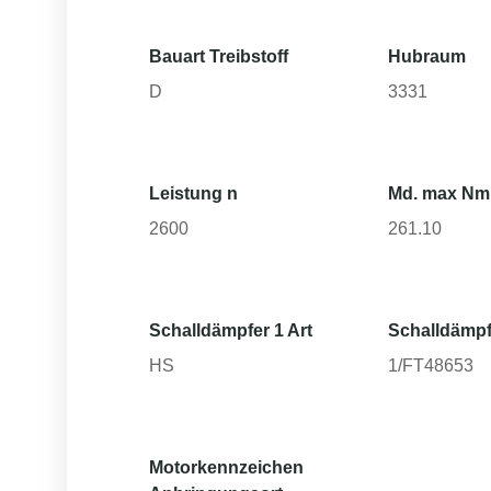
Bauart Treibstoff
Hubraum
D
3331
Leistung n
Md. max Nm
2600
261.10
Schalldämpfer 1 Art
Schalldämpf
HS
1/FT48653
Motorkennzeichen