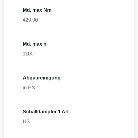
Md. max Nm
420.00
Md. max n
1100
Abgasreinigung
in HS
Schalldämpfer 1 Art
HS