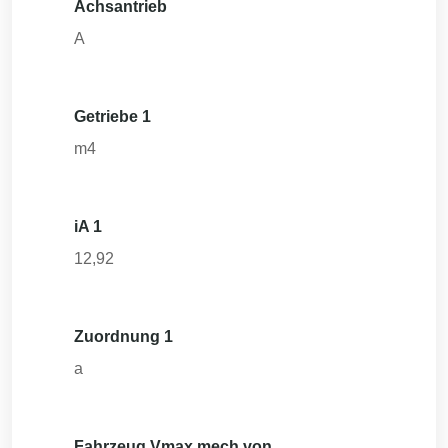
Achsantrieb
A
Getriebe 1
m4
iA 1
12,92
Zuordnung 1
a
Fahrzeug Vmax mech von