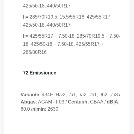
425/50-18, 440/50R17
h= 285/70R19.5, 15.5/55R18, 425/55R17,
425/50-18, 440/50R17
h= 425/55R17 + 7.50-18, 285/70R19.5 + 7.50-
18, 425/50-18 + 7.50-18, 425/55R17 +
285/80R16
72 Emissionen
Variante:
434E; H/v2, -/a1, -/a2, -/b1, -/b2, -/b3
/
Abgas:
AGAM
-
F03
/
Geräush:
GBAA
/
dB|A:
80.0
/
n|min:
2630