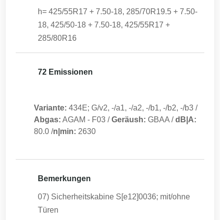
h= 425/55R17 + 7.50-18, 285/70R19.5 + 7.50-
18, 425/50-18 + 7.50-18, 425/55R17 +
285/80R16
72 Emissionen
Variante:
434E; G/v2, -/a1, -/a2, -/b1, -/b2, -/b3
/
Abgas:
AGAM
-
F03
/
Geräush:
GBAA
/
dB|A:
80.0
/
n|min:
2630
Bemerkungen
07) Sicherheitskabine S[e12]0036; mit/ohne
Türen