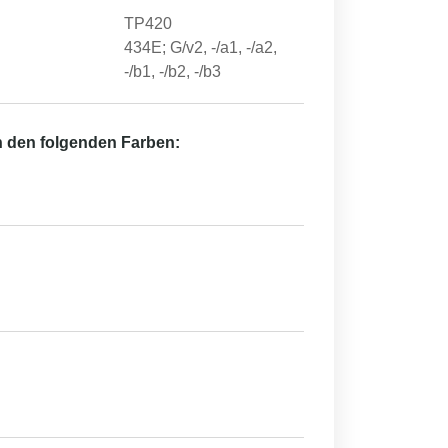
TP420
434E; G/v2, -/a1, -/a2,
-/b1, -/b2, -/b3
in den folgenden Farben: