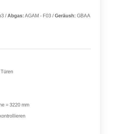
/b3
/
Abgas:
AGAM
-
F03
/
Geräush:
GBAA
 Türen
che = 3220 mm
ontrollieren