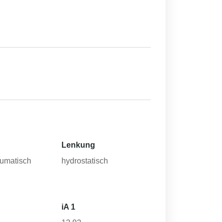
Lenkung
eumatisch
hydrostatisch
iA 1