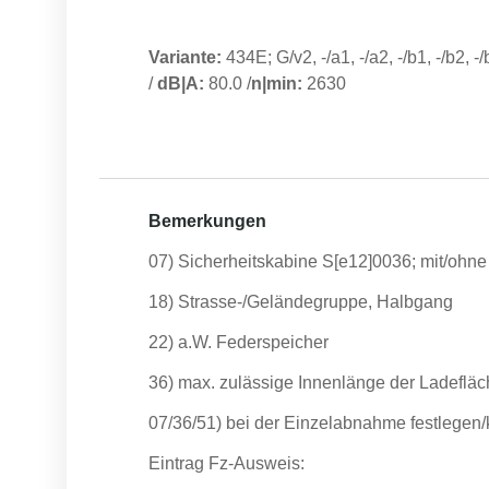
Variante:
434E; G/v2, -/a1, -/a2, -/b1, -/b2, -
/
dB|A:
80.0
/
n|min:
2630
Bemerkungen
07) Sicherheitskabine S[e12]0036; mit/ohne
18) Strasse-/Geländegruppe, Halbgang
22) a.W. Federspeicher
36) max. zulässige Innenlänge der Ladeflä
07/36/51) bei der Einzelabnahme festlegen/k
Eintrag Fz-Ausweis: