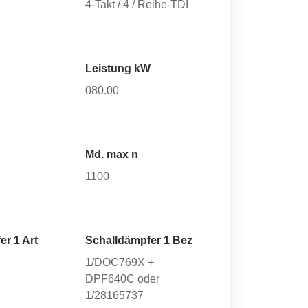
4-Takt / 4 / Reihe-TDI
Leistung kW
080.00
Md. max n
1100
er 1 Art
Schalldämpfer 1 Bez
1/DOC769X +
DPF640C oder
1/28165737