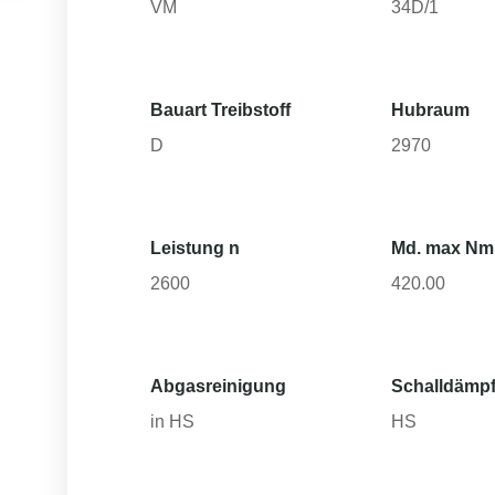
VM
34D/1
Bauart Treibstoff
Hubraum
D
2970
Leistung n
Md. max Nm
2600
420.00
Abgasreinigung
Schalldämpf
in HS
HS