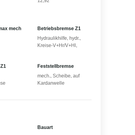
12,92
max mech
Betriebsbremse Z1
Hydraulikhilfe, hydr.,
Kreise-V+Hr/V+Hl,
 Z1
Feststellbremse
mech., Scheibe, auf
mse
Kardanwelle
Bauart