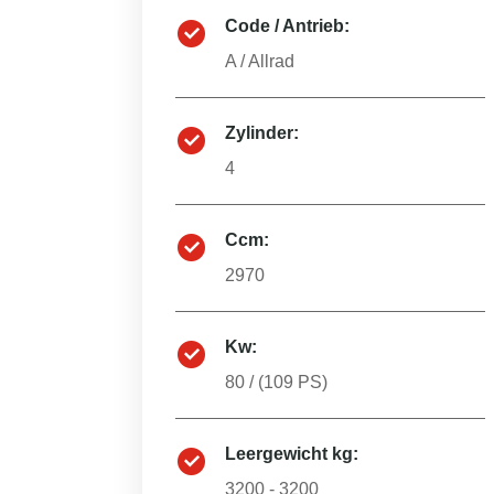
Code / Antrieb:
A
/
Allrad
Zylinder:
4
Ccm:
2970
Kw:
80
/ (
109
PS)
Leergewicht kg:
3200 - 3200