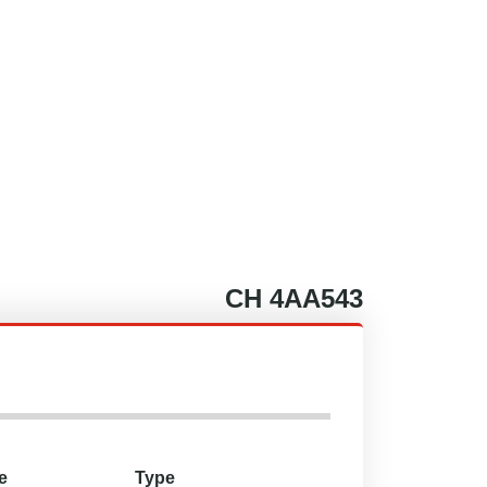
CH
4AA543
e
Type