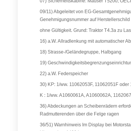
07) Sicherheitskabine: Mauser T5200; OEC
09/11) Abgeleitet von EG-Gesamtgenehmig
Genehmigungsnummer auf Herstellerschild
ohne Gültigkeit. Grund: Traktor T4.3a zu La
16) a.W. Allradlenkung mit automatischer A
18) Strasse-/Geländegruppe, Halbgang
19) Geschwindigkeitsbegrenzungseinrichtu
22) a.W. Federspeicher
30) KP: 1/ww. 11062053F, 11062051F oder
K : 1/ww. A1060061A, A1060062A, 116206
36) Abdeckungen an Scheibenrädern erford
Radmutterenden über die Felge ragen
36/51) Warnhinweis Im Display bei Motorsta