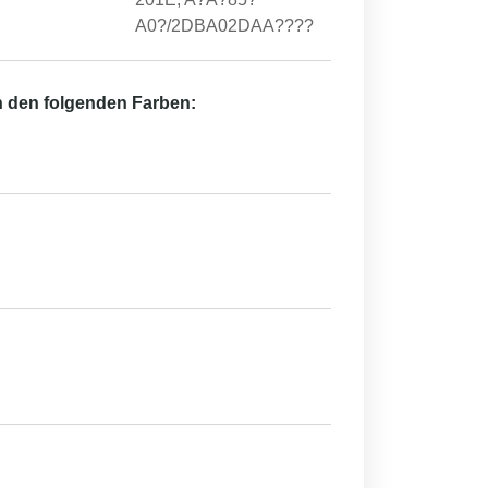
A0?/2DBA02DAA????
in den folgenden Farben: