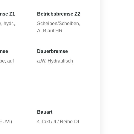
mse Z1
Betriebsbremse Z2
, hydr.,
Scheiben/Scheiben,
ALB auf HR
emse
Dauerbremse
be, auf
a.W. Hydraulisch
Bauart
EUVI)
4-Takt / 4 / Reihe-DI