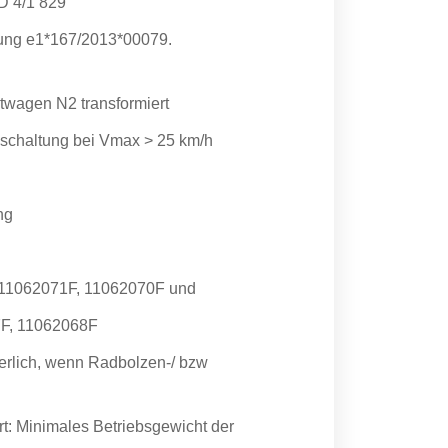
D 4/1 829
ung e1*167/2013*00079.
stwagen N2 transformiert
bschaltung bei Vmax > 25 km/h
ng
 11062071F, 11062070F und
7F, 11062068F
erlich, wenn Radbolzen-/ bzw
rt: Minimales Betriebsgewicht der