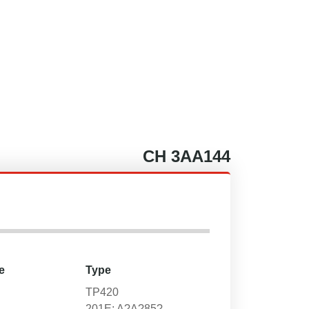
CH
3AA144
e
Type
TP420
201E; A?A?85?