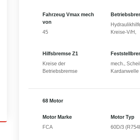
Fahrzeug Vmax mech
Betriebsbre
von
Hydraulikhilfe
45
Kreise-V/H,
Hilfsbremse Z1
Feststellbr
Kreise der
mech., Schei
Betriebsbremse
Kardanwelle
68 Motor
Motor Marke
Motor Typ
FCA
60D/3 (R754