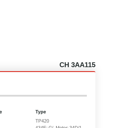
CH
3AA115
e
Type
TP420
434E; G/- Motor: 34D/1