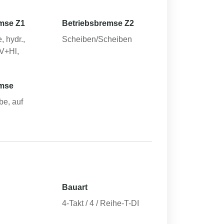
mse Z1
Betriebsbremse Z2
, hydr.,
Scheiben/Scheiben
V+Hl,
emse
be, auf
Bauart
4-Takt / 4 / Reihe-T-DI