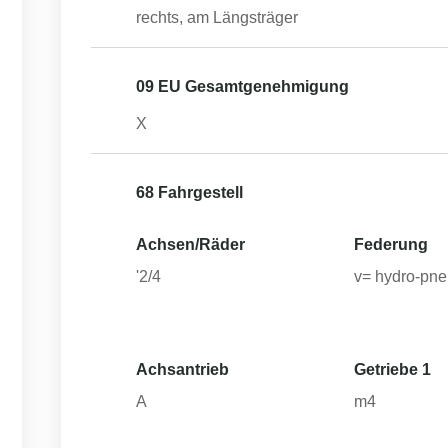
rechts, am Längsträger
09 EU Gesamtgenehmigung
X
68 Fahrgestell
Achsen/Räder
Federung
'2/4
v= hydro-pn
Achsantrieb
Getriebe 1
A
m4