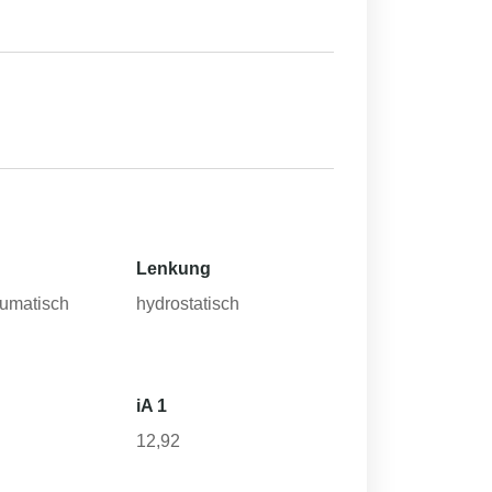
Lenkung
eumatisch
hydrostatisch
iA 1
12,92