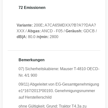
72 Emissionen
Variante:
200E; A7CA65MDXX/?B?A??DAA?
XXX
/
Abgas:
ANCD
-
F05
/
Geräush:
GDCB
/
dB|A:
80.0
/
n|min:
2800
Bemerkungen
07) Sicherheitskabiene: Mauser T-4810 OECD-
Nr. 4/1 900
09/11) Abgeleitet von EG-Gesamtgenehmigung
e1*167/2013*00193. Genehmigungsnummer
auf Herstellerschild
ohne Gültigkeit. Grund: Traktor T4.3a zu