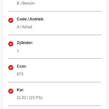
B
/
Benzin
Code / Antrieb:
A
/
Allrad
Zylinder:
1
Ccm:
673
Kw:
11.02
/ (
15
PS)