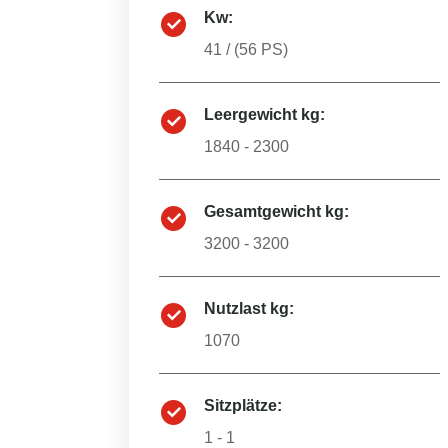
Kw:
41
/ (
56
PS)
Leergewicht kg:
1840 - 2300
Gesamtgewicht kg:
3200 - 3200
Nutzlast kg:
1070
Sitzplätze:
1 - 1