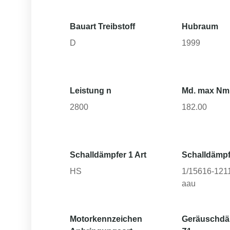
Bauart Treibstoff
Hubraum
D
1999
Leistung n
Md. max Nm
2800
182.00
Schalldämpfer 1 Art
Schalldämpf
HS
1/15616-12111
aau
Motorkennzeichen
Geräuschd