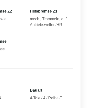
mse Z2
Hilfsbremse Z1
owie
mech., Trommeln, auf
Antriebswellen/HR
emse
mse
Bauart
4
4-Takt / 4 / Reihe-T