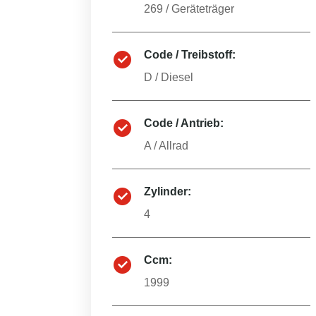
269
/
Geräteträger
Code / Treibstoff:
D
/
Diesel
Code / Antrieb:
A
/
Allrad
Zylinder:
4
Ccm:
1999