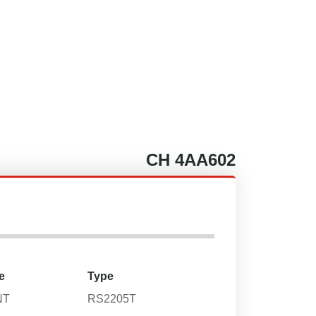
CH
4AA602
e
Type
NT
RS2205T