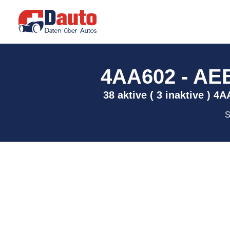
4AA602 - AEB
38 aktive ( 3 inaktive ) 
S