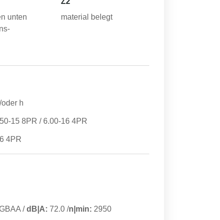
Z2
n unten
material belegt
ns-
/oder h
50-15 8PR / 6.00-16 4PR
16 4PR
GBAA
/
dB|A:
72.0
/
n|min:
2950