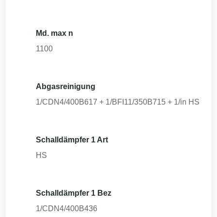
Md. max n
1100
Abgasreinigung
1/CDN4/400B617 + 1/BFI11/350B715 + 1/in HS
Schalldämpfer 1 Art
HS
Schalldämpfer 1 Bez
1/CDN4/400B436