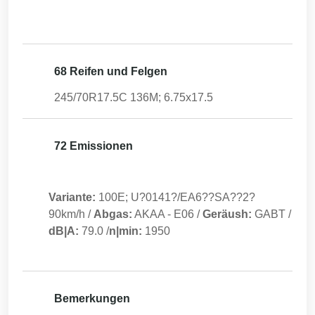
68 Reifen und Felgen
245/70R17.5C 136M; 6.75x17.5
72 Emissionen
Variante:
100E; U?0141?/EA6??SA??2?
90km/h
/
Abgas:
AKAA
-
E06
/
Geräush:
GABT
/
dB|A:
79.0
/
n|min:
1950
Bemerkungen