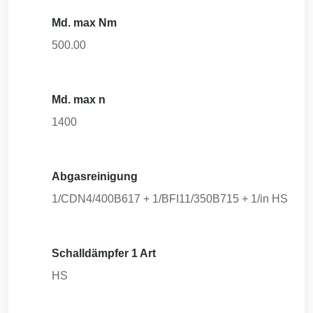
Md. max Nm
500.00
Md. max n
1400
Abgasreinigung
1/CDN4/400B617 + 1/BFI11/350B715 + 1/in HS
Schalldämpfer 1 Art
HS