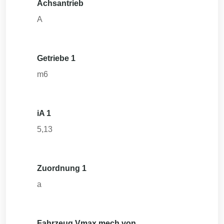
Achsantrieb
A
Getriebe 1
m6
iA 1
5,13
Zuordnung 1
a
Fahrzeug Vmax mech von