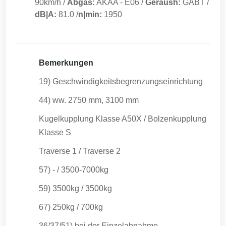
90km/h
/
Abgas:
AKAA
-
E06
/
Geräush:
GABT
/
dB|A:
81.0
/
n|min:
1950
Bemerkungen
19) Geschwindigkeitsbegrenzungseinrichtung
44) ww. 2750 mm, 3100 mm
Kugelkupplung Klasse A50X / Bolzenkupplung
Klasse S
Traverse 1 / Traverse 2
57) - / 3500-7000kg
59) 3500kg / 3500kg
67) 250kg / 700kg
36/37/51) bei der Einzelabnahme