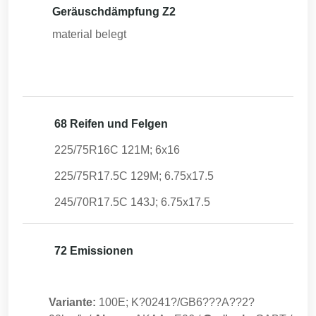
Geräuschdämpfung Z2
material belegt
68 Reifen und Felgen
225/75R16C 121M; 6x16
225/75R17.5C 129M; 6.75x17.5
245/70R17.5C 143J; 6.75x17.5
72 Emissionen
Variante:
100E; K?0241?/GB6???A??2?