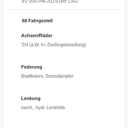
e1*2007/46-2015/166*1342
68 Fahrgestell
Achsen/Räder
'2/4 (a.W. h= Zwillingsbereifung)
Federung
Blattfedern, Stossdämpfer
Lenkung
mech., hydr. Lenkhilfe