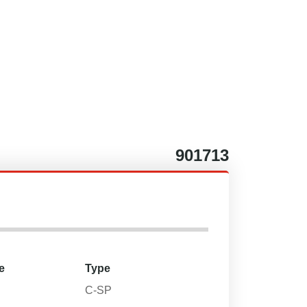
901713
e
Type
C-SP