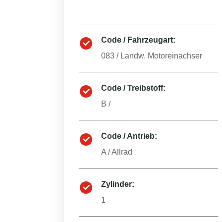
Code / Fahrzeugart:
083
/
Landw. Motoreinachser
Code / Treibstoff:
B
/
Code / Antrieb:
A
/
Allrad
Zylinder:
1