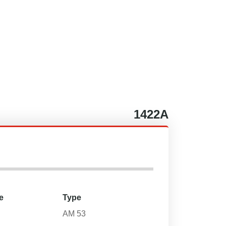
1422A
e
Type
AM 53