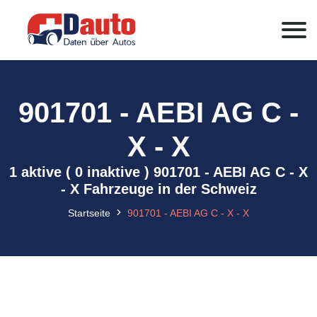
901701 - AEBI AG C -
X - X
1 aktive ( 0 inaktive ) 901701 - AEBI AG C - X
- X Fahrzeuge in der Schweiz
Startseite
901701 - AEBI AG C - X - X