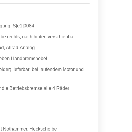
gung: S[e1]0084
ibe rechts, nach hinten verschiebbar
ad, Allrad-Analog
 neben Handbremshebel
older) lieferbar; bei laufendem Motor und
 die Betriebsbremse alle 4 Räder
mit Nothammer, Heckscheibe