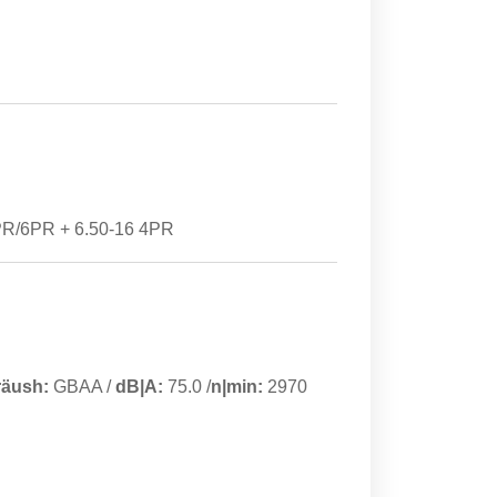
4PR/6PR + 6.50-16 4PR
räush:
GBAA
/
dB|A:
75.0
/
n|min:
2970