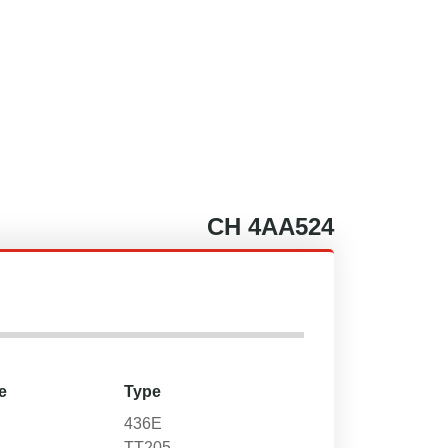
CH
4AA524
e
Type
436E
TT205