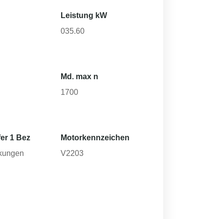
Leistung kW
035.60
Md. max n
1700
er 1 Bez
Motorkennzeichen
kungen
V2203