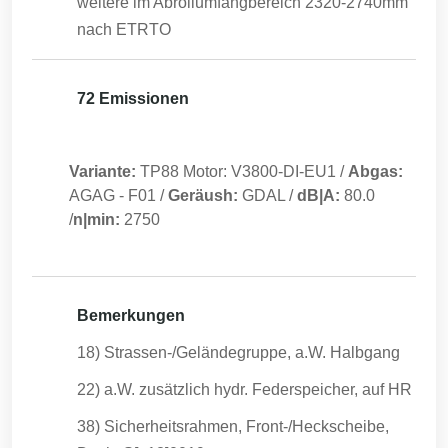
weitere im Abrollumfangbereich 2320-2740mm
nach ETRTO
72 Emissionen
Variante:
TP88 Motor: V3800-DI-EU1
/
Abgas:
AGAG
-
F01
/
Geräush:
GDAL
/
dB|A:
80.0
/
n|min:
2750
Bemerkungen
18) Strassen-/Geländegruppe, a.W. Halbgang
22) a.W. zusätzlich hydr. Federspeicher, auf HR
38) Sicherheitsrahmen, Front-/Heckscheibe,