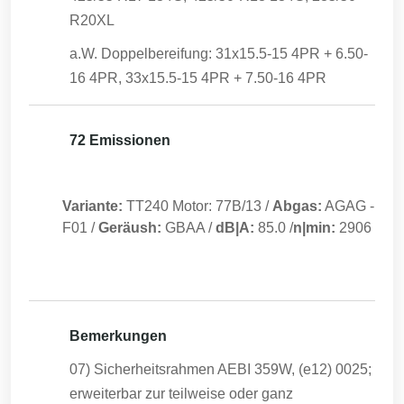
R20XL
a.W. Doppelbereifung: 31x15.5-15 4PR + 6.50-
16 4PR, 33x15.5-15 4PR + 7.50-16 4PR
72 Emissionen
Variante:
TT240 Motor: 77B/13
/
Abgas:
AGAG
-
F01
/
Geräush:
GBAA
/
dB|A:
85.0
/
n|min:
2906
Bemerkungen
07) Sicherheitsrahmen AEBI 359W, (e12) 0025;
erweiterbar zur teilweise oder ganz