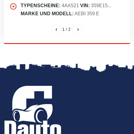
TYPENSCHEINE:
4AA521
VIN:
359E15...
MARKE UND MODELL:
AEBI 359 E
1
/
2