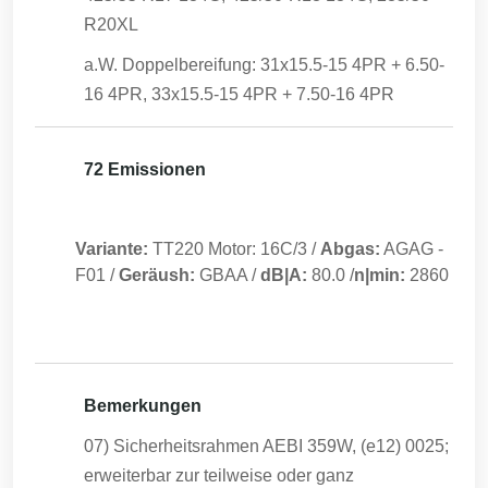
R20XL
a.W. Doppelbereifung: 31x15.5-15 4PR + 6.50-
16 4PR, 33x15.5-15 4PR + 7.50-16 4PR
72 Emissionen
Variante:
TT220 Motor: 16C/3
/
Abgas:
AGAG
-
F01
/
Geräush:
GBAA
/
dB|A:
80.0
/
n|min:
2860
Bemerkungen
07) Sicherheitsrahmen AEBI 359W, (e12) 0025;
erweiterbar zur teilweise oder ganz