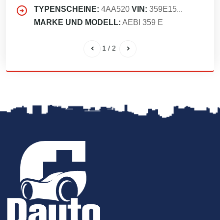
TYPENSCHEINE:
4AA520
VIN:
359E15...
MARKE UND MODELL:
AEBI 359 E
1
/
2