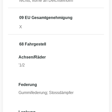
rechts, vorne an Deichselholm
09 EU Gesamtgenehmigung
X
68 Fahrgestell
Achsen/Räder
'1/2
Federung
Gummifederung; Stossdämpfer