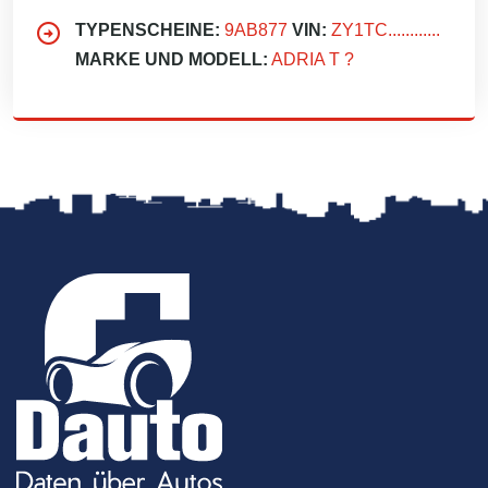
TYPENSCHEINE:
9AB877
VIN:
ZY1TC............
MARKE UND MODELL:
ADRIA T ?