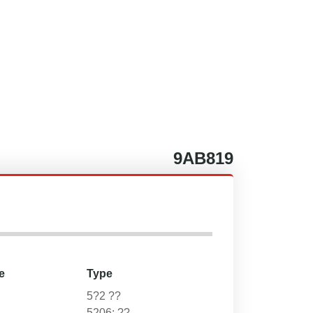
9AB819
e
Type
5?2 ??
5206; ??