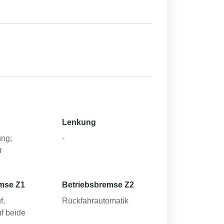
Lenkung
ng;
-
r
mse Z1
Betriebsbremse Z2
f,
Rückfahrautomatik
f beide