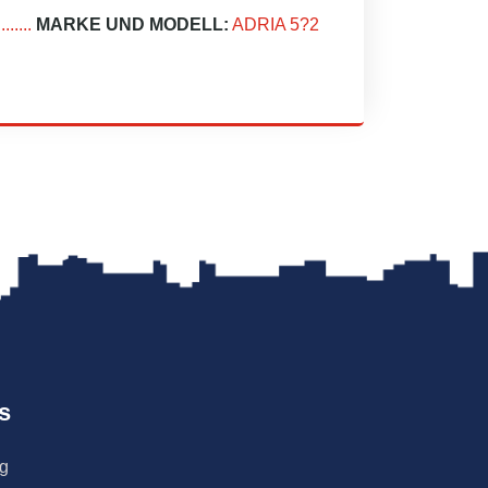
.....
MARKE UND MODELL:
ADRIA 5?2
s
ng