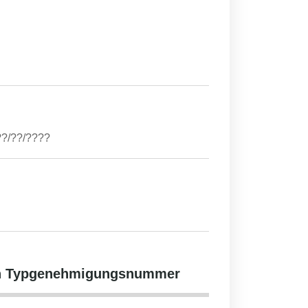
??/??/????
hen Typgenehmigungsnummer