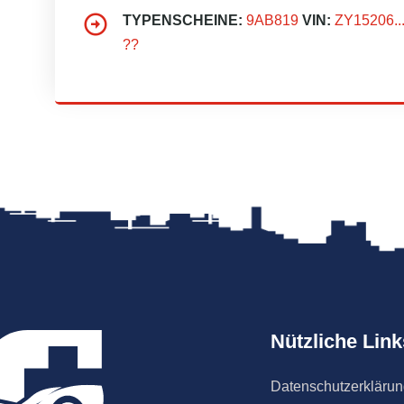
TYPENSCHEINE:
9AB819
VIN:
ZY15206.....
??
Nützliche Link
Datenschutzerkläru