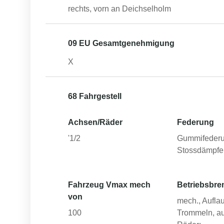
rechts, vorn an Deichselholm
09 EU Gesamtgenehmigung
X
68 Fahrgestell
Achsen/Räder
Federung
'1/2
Gummifederu
Stossdämpfe
Fahrzeug Vmax mech
Betriebsbre
von
mech., Auflau
100
Trommeln, au