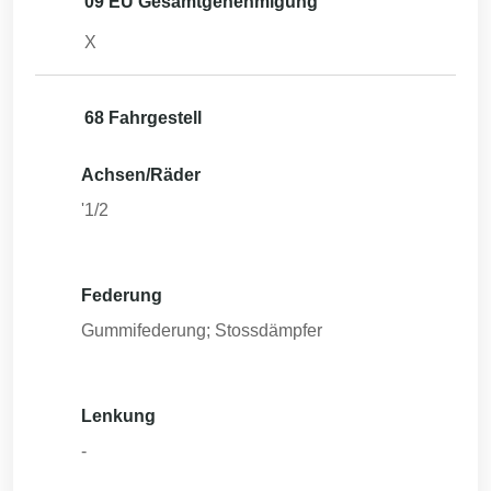
09 EU Gesamtgenehmigung
X
68 Fahrgestell
Achsen/Räder
'1/2
Federung
Gummifederung; Stossdämpfer
Lenkung
-