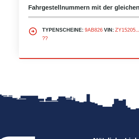
Fahrgestellnummern mit der gleic
TYPENSCHEINE:
9AB826
VIN:
ZY15205.....
??