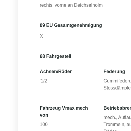
rechts, vorne an Deichselholm
09 EU Gesamtgenehmigung
X
68 Fahrgestell
Achsen/Räder
Federung
'1/2
Gummifederu
Stossdämpfe
Fahrzeug Vmax mech
Betriebsbre
von
mech., Auflau
100
Trommeln, au