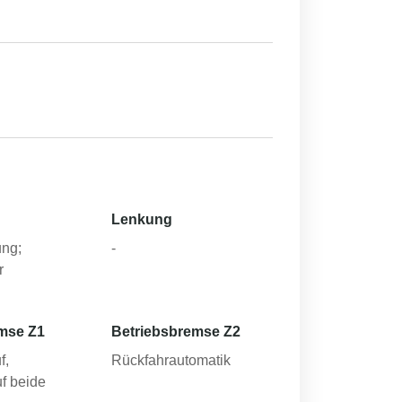
Lenkung
ng;
-
r
mse Z1
Betriebsbremse Z2
f,
Rückfahrautomatik
f beide