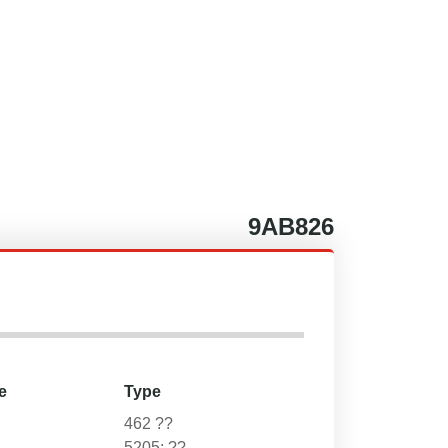
9AB826
e
Type
462 ??
5205; ??