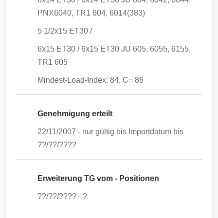
PNX6040, TR1 604, 6014(383)
5 1/2x15 ET30 /
6x15 ET30 / 6x15 ET30 JU 605, 6055, 6155,
TR1 605
Mindest-Load-Index: 84, C= 86
Genehmigung erteilt
22/11/2007
- nur gültig bis Importdatum bis
??/??/????
Erweiterung TG vom - Positionen
??/??/????
-
?