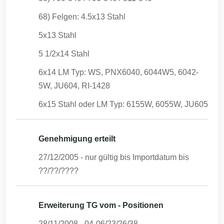
68) Felgen: 4.5x13 Stahl
5x13 Stahl
5 1/2x14 Stahl
6x14 LM Typ: WS, PNX6040, 6044W5, 6042-
5W, JU604, RI-1428
6x15 Stahl oder LM Typ: 6155W, 6055W, JU605
Genehmigung erteilt
27/12/2005
- nur gültig bis Importdatum bis
??/??/????
Erweiterung TG vom - Positionen
28/11/2008
-
04-06/23/26/38