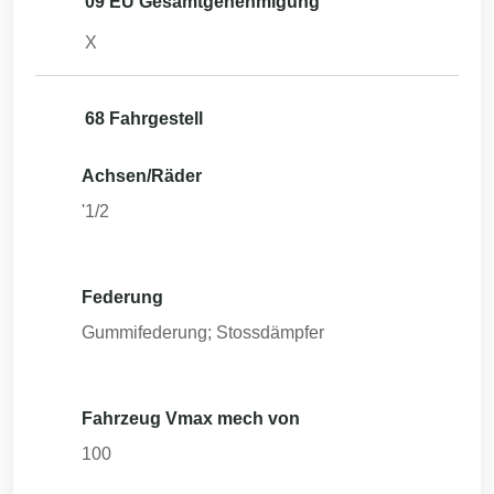
09 EU Gesamtgenehmigung
X
68 Fahrgestell
Achsen/Räder
'1/2
Federung
Gummifederung; Stossdämpfer
Fahrzeug Vmax mech von
100