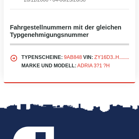
Fahrgestellnummern mit der gleichen
Typgenehmigungsnummer
TYPENSCHEINE:
9AB848
VIN:
ZY16D3..H........
MARKE UND MODELL:
ADRIA 3?1 ?H