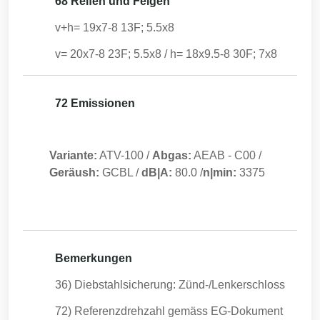
68 Reifen und Felgen
v+h= 19x7-8 13F; 5.5x8
v= 20x7-8 23F; 5.5x8 / h= 18x9.5-8 30F; 7x8
72 Emissionen
Variante:
ATV-100
/
Abgas:
AEAB
-
C00
/
Geräush:
GCBL
/
dB|A:
80.0
/
n|min:
3375
Bemerkungen
36) Diebstahlsicherung: Zünd-/Lenkerschloss
72) Referenzdrehzahl gemäss EG-Dokument