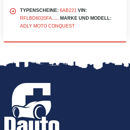
TYPENSCHEINE:
6AB221
VIN:
RFLBD6020FA......
MARKE UND MODELL:
ADLY MOTO CONQUEST