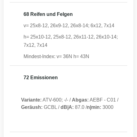
68 Reifen und Felgen
v= 25x8-12, 26x9-12, 26x8-14; 6x12, 7x14
h= 25x10-12, 25x8-12, 26x11-12, 26x10-14;
7x12, 7x14
Mindest-Index: v= 36N h= 43N
72 Emissionen
Variante:
ATV-600; -/-
/
Abgas:
AEBF
-
C01
/
Geräush:
GCBL
/
dB|A:
87.0
/
n|min:
3000