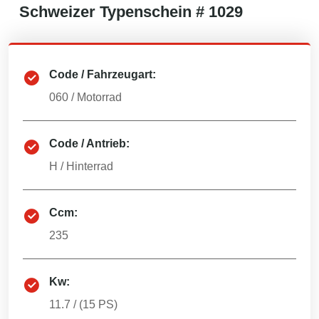
Schweizer
Typenschein #
1029
Code / Fahrzeugart:
060
/
Motorrad
Code / Antrieb:
H
/
Hinterrad
Ccm:
235
Kw:
11.7
/ (
15
PS)