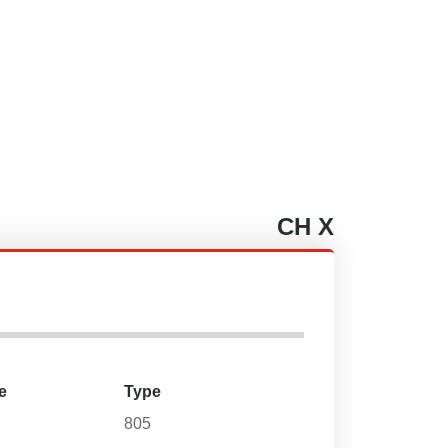
CH
X
e
Type
805