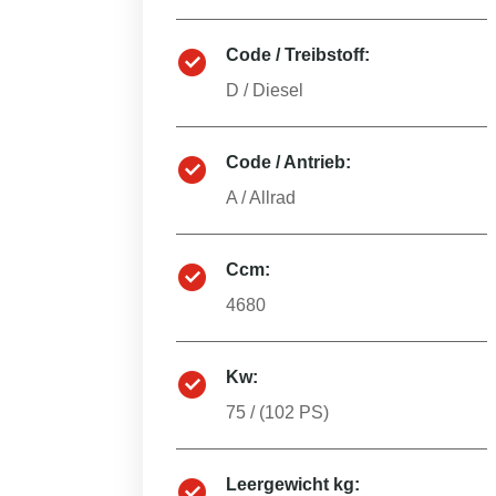
Code / Treibstoff:
D
/
Diesel
Code / Antrieb:
A
/
Allrad
Ccm:
4680
Kw:
75
/ (
102
PS)
Leergewicht kg: