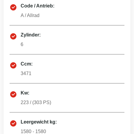
Code / Antrieb:
A
/
Allrad
Zylinder:
6
Ccm:
3471
Kw:
223
/ (
303
PS)
Leergewicht kg:
1580 - 1580