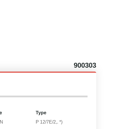
900303
e
Type
N
P 12/7E/2,. *)