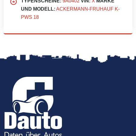
TYPENSCHEINE:
9A0402
VIN:
X
MARKE
UND MODELL:
ACKERMANN-FRUHAUF K-
PWS 18