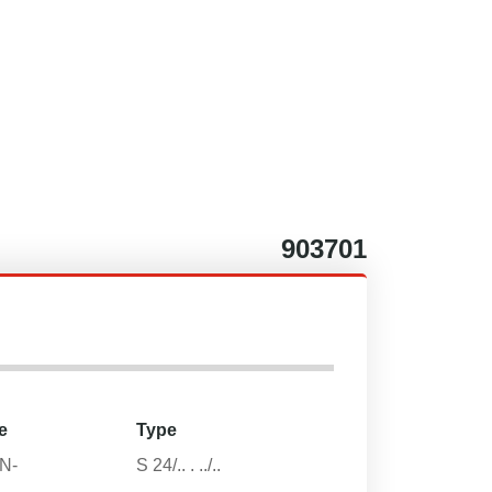
903701
e
Type
N-
S 24/.. . ../..