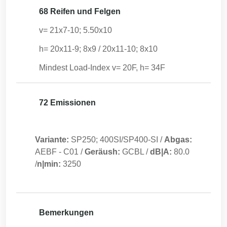
68 Reifen und Felgen
v= 21x7-10; 5.50x10
h= 20x11-9; 8x9 / 20x11-10; 8x10
Mindest Load-Index v= 20F, h= 34F
72 Emissionen
Variante:
SP250; 400SI/SP400-SI
/
Abgas:
AEBF
-
C01
/
Geräush:
GCBL
/
dB|A:
80.0
/
n|min:
3250
Bemerkungen