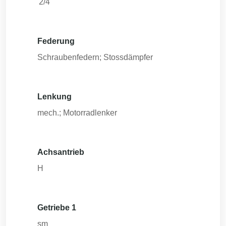
'2/4
Federung
Schraubenfedern; Stossdämpfer
Lenkung
mech.; Motorradlenker
Achsantrieb
H
Getriebe 1
sm