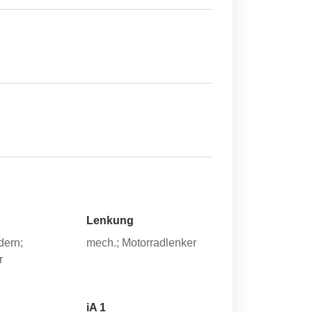
Lenkung
dern;
mech.; Motorradlenker
r
iA 1