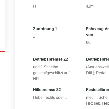
H
s2m
Zuordnung 1
Fahrzeug V
von
a
80
Betriebsbremse Z2
Betriebsbre
und 1 Scheibe
(Antriebswel
gelocht/geschlitzt auf
Diff.); Pedal
HR
Hilfsbremse Z2
Feststellbr
Hebel rechts oder ...
mech., Schei
HR; sep. Heb