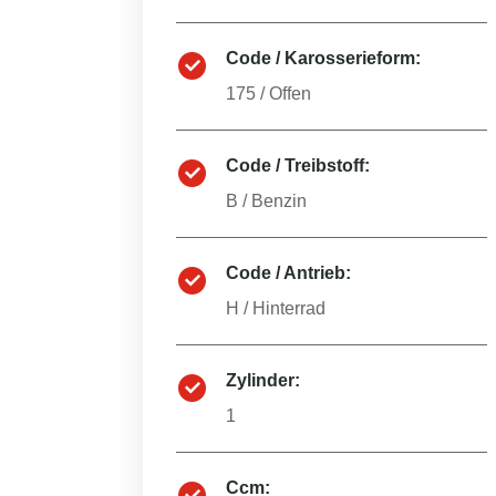
Code / Karosserieform:
175
/
Offen
Code / Treibstoff:
B
/
Benzin
Code / Antrieb:
H
/
Hinterrad
Zylinder:
1
Ccm: