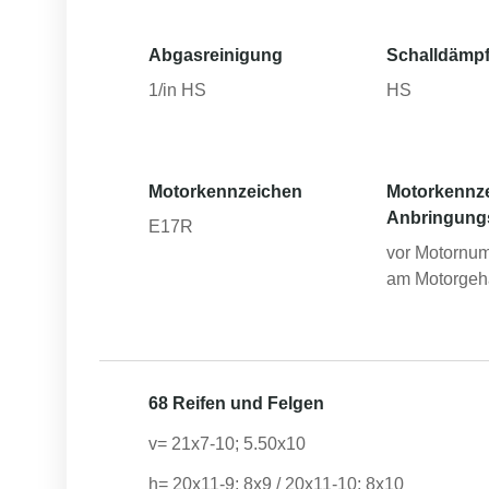
Abgasreinigung
Schalldämpf
1/in HS
HS
Motorkennzeichen
Motorkennz
Anbringung
E17R
vor Motornum
am Motorgeh
68 Reifen und Felgen
v= 21x7-10; 5.50x10
h= 20x11-9; 8x9 / 20x11-10; 8x10