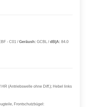
EBF
-
C01
/
Geräush:
GCBL
/
dB|A:
84.0
uf HR (Antriebswelle ohne Diff.); Hebel links
ugteile, Frontschutzbügel: