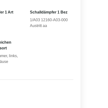
er 1 Art
Schalldämpfer 1 Bez
1/A03 12160-A03-000
Austritt aa
eichen
sort
mer, links,
äuse