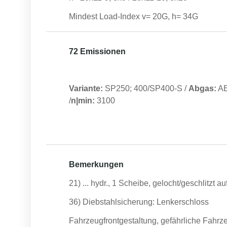
Mindest Load-Index v= 20G, h= 34G
72 Emissionen
Variante:
SP250; 400/SP400-S
/
Abgas:
A
/
n|min:
3100
Bemerkungen
21) ... hydr., 1 Scheibe, gelocht/geschlitzt a
36) Diebstahlsicherung: Lenkerschloss
Fahrzeugfrontgestaltung, gefährliche Fahrze