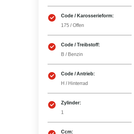
Code / Karosserieform:
175
/
Offen
Code / Treibstoff:
B
/
Benzin
Code / Antrieb:
H
/
Hinterrad
Zylinder:
1
Ccm: