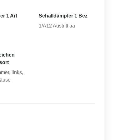
er 1 Art
Schalldämpfer 1 Bez
1/A12 Austritt aa
eichen
sort
mer, links,
äuse