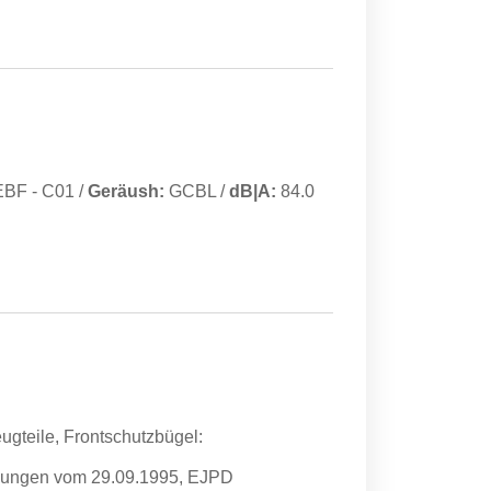
EBF
-
C01
/
Geräush:
GCBL
/
dB|A:
84.0
ugteile, Frontschutzbügel:
eisungen vom 29.09.1995, EJPD