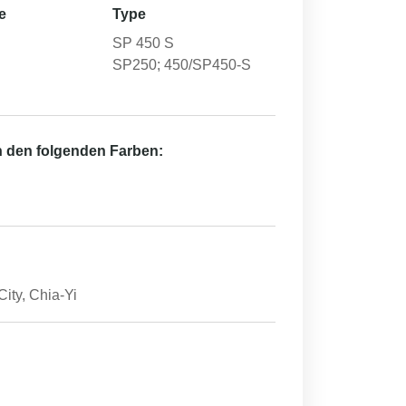
e
Type
SP 450 S
SP250; 450/SP450-S
in den folgenden Farben:
ty, Chia-Yi