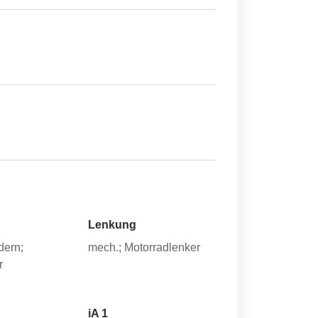
Lenkung
dern;
mech.; Motorradlenker
r
iA 1