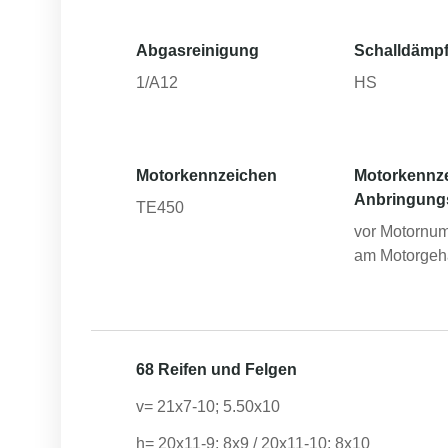
Abgasreinigung
Schalldämpf
1/A12
HS
Motorkennzeichen
Motorkennz
Anbringung
TE450
vor Motornum
am Motorgeh
68 Reifen und Felgen
v= 21x7-10; 5.50x10
h= 20x11-9; 8x9 / 20x11-10; 8x10