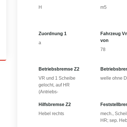
H
m5
Zuordnung 1
Fahrzeug V
von
a
78
Betriebsbremse Z2
Betriebsbre
VR und 1 Scheibe
welle ohne Di
gelocht, auf HR
(Antriebs-
Hilfsbremse Z2
Feststellbr
Hebel rechts
mech., Schei
HR; sep. Heb