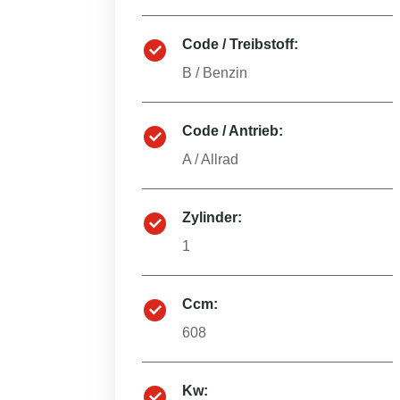
Code / Treibstoff:
B
/
Benzin
Code / Antrieb:
A
/
Allrad
Zylinder:
1
Ccm:
608
Kw: