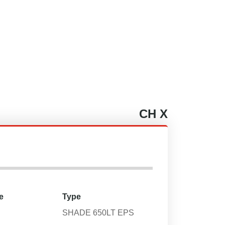
CH
X
e
Type
SHADE 650LT EPS