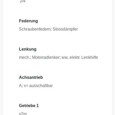
'2/4
Federung
Schraubenfedern; Stossdämpfer
Lenkung
mech.; Motorradlenker; ww. elektr. Lenkhilfe
Achsantrieb
A; v= ausschaltbar
Getriebe 1
s2m