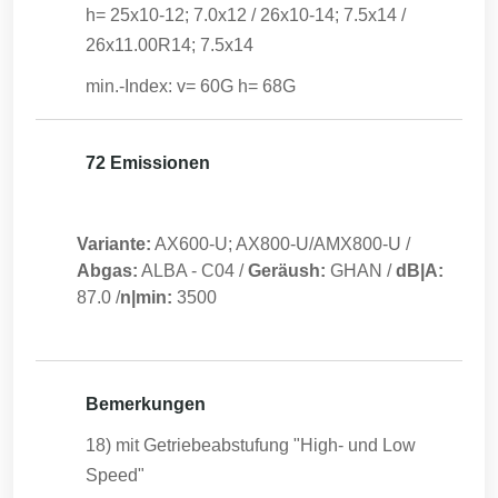
h= 25x10-12; 7.0x12 / 26x10-14; 7.5x14 /
26x11.00R14; 7.5x14
min.-Index: v= 60G h= 68G
72 Emissionen
Variante:
AX600-U; AX800-U/AMX800-U
/
Abgas:
ALBA
-
C04
/
Geräush:
GHAN
/
dB|A:
87.0
/
n|min:
3500
Bemerkungen
18) mit Getriebeabstufung "High- und Low
Speed"