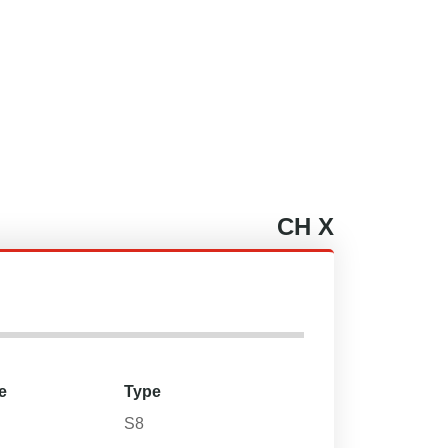
CH
X
e
Type
S8