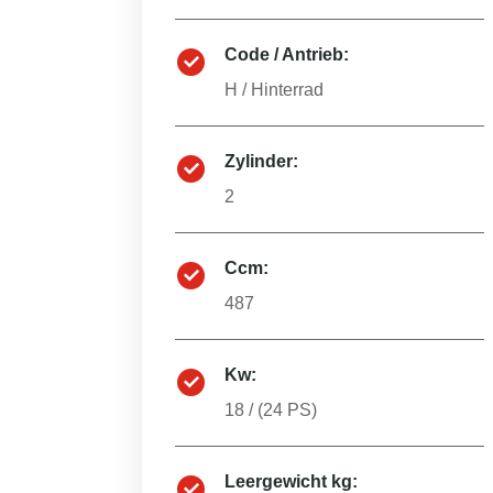
Code / Antrieb:
H
/
Hinterrad
Zylinder:
2
Ccm:
487
Kw:
18
/ (
24
PS)
Leergewicht kg: