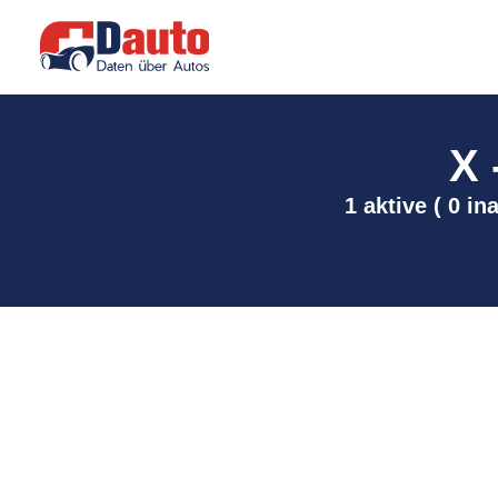
X 
1 aktive ( 0 i