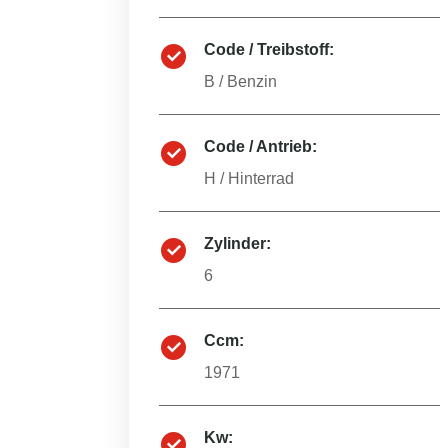
Code / Treibstoff:
B
/
Benzin
Code / Antrieb:
H
/
Hinterrad
Zylinder:
6
Ccm:
1971
Kw: