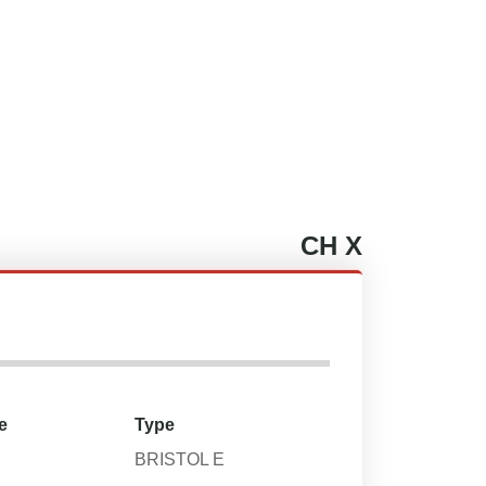
CH
X
e
Type
BRISTOL E