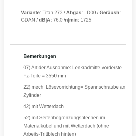
Variante:
Titan 273
/
Abgas:
-
D00
/
Geräush:
GDAN
/
dB|A:
76.0
/
n|min:
1725
Bemerkungen
07) Art der Ausnahme: Lenkradmitte-vorderste
Fz-Teile = 3550 mm
22) mech. Lösevorrichtung= Spannschraube an
Zylinder
42) mit Wetterdach
52) mit Seitenbegrenzungsblechen im
Materialkübel und mit Wetterdach (ohne
Arbeits-Trittblech hinten)