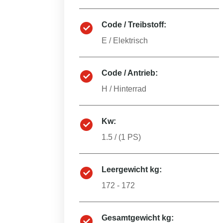
Code / Treibstoff:
E
/
Elektrisch
Code / Antrieb:
H
/
Hinterrad
Kw:
1.5
/ (
1
PS)
Leergewicht kg:
172 - 172
Gesamtgewicht kg: