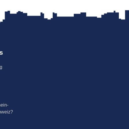
s
ng
ein-
hweiz?