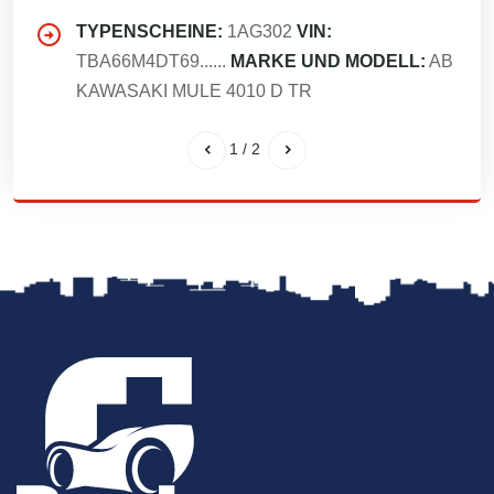
TYPENSCHEINE:
1AG302
VIN:
TBA66M4DT69......
MARKE UND MODELL:
AB
KAWASAKI MULE 4010 D TR
1
/
2