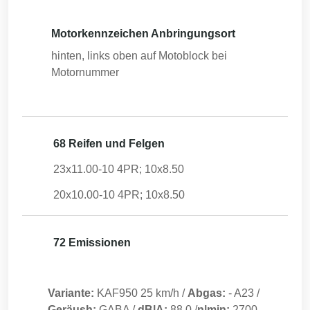
Motorkennzeichen Anbringungsort
hinten, links oben auf Motoblock bei
Motornummer
68 Reifen und Felgen
23x11.00-10 4PR; 10x8.50
20x10.00-10 4PR; 10x8.50
72 Emissionen
Variante:
KAF950 25 km/h
/
Abgas:
-
A23
/
Geräush:
GABA
/
dB|A:
88.0
/
n|min:
2700