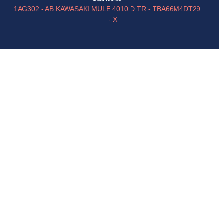
1AG302 - AB KAWASAKI MULE 4010 D TR - TBA66M4DT29......
- X