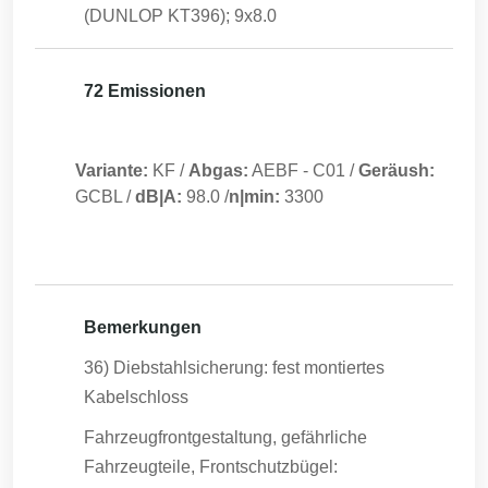
(DUNLOP KT396); 9x8.0
72 Emissionen
Variante:
KF
/
Abgas:
AEBF
-
C01
/
Geräush:
GCBL
/
dB|A:
98.0
/
n|min:
3300
Bemerkungen
36) Diebstahlsicherung: fest montiertes
Kabelschloss
Fahrzeugfrontgestaltung, gefährliche
Fahrzeugteile, Frontschutzbügel: