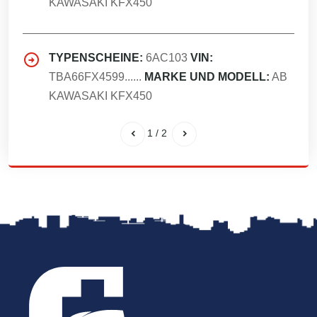
KAWASAKI KFX450
TYPENSCHEINE:
6AC103
VIN:
TBA66FX4599......
MARKE UND MODELL:
AB
KAWASAKI KFX450
1
/
2